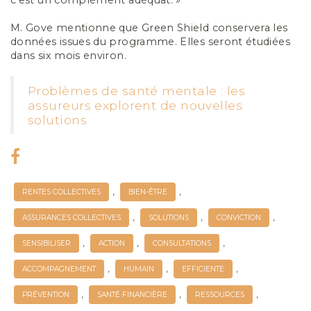
c’est un complément adéquat. »
M. Gove mentionne que Green Shield conservera les
données issues du programme. Elles seront étudiées
dans six mois environ.
Problèmes de santé mentale : les
assureurs explorent de nouvelles
solutions
,
,
RENTES COLLECTIVES
BIEN-ÊTRE
,
,
,
ASSURANCES COLLECTIVES
SOLUTIONS
CONVICTION
,
,
,
SENSIBILISER
ACTION
CONSULTATIONS
,
,
,
ACCOMPAGNEMENT
HUMAIN
EFFICIENTE
,
,
,
PRÉVENTION
SANTÉ FINANCIÈRE
RESSOURCES