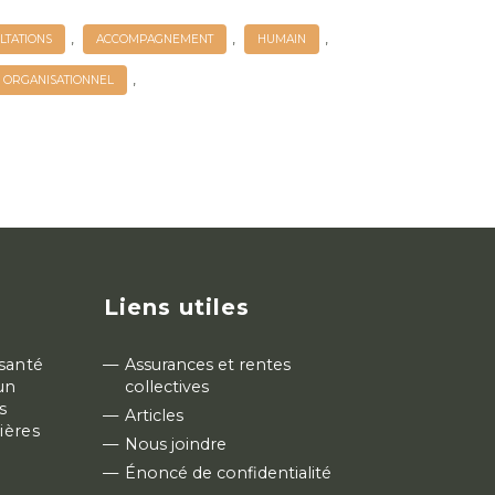
,
,
,
LTATIONS
ACCOMPAGNEMENT
HUMAIN
,
N ORGANISATIONNEL
Liens utiles
 santé
Assurances et rentes
un
collectives
s
Articles
ières
Nous joindre
Énoncé de confidentialité