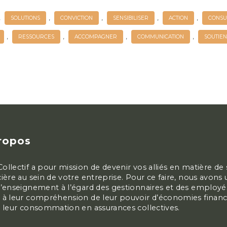
,
,
,
,
,
SOLUTIONS
CONVICTION
SENSIBILISER
ACTION
CONSU
,
,
,
,
RESSOURCES
ACCOMPAGNER
COMMUNICATION
SOUTIE
ropos
ollectif a pour mission de devenir vos alliés en matière de
cière au sein de votre entreprise. Pour ce faire, nous avons 
d’enseignement à l’égard des gestionnaires et des employé
 à leur compréhension de leur pouvoir d’économies financ
à leur consommation en assurances collectives.