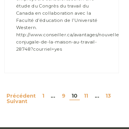
étude du Congrès du travail du
Canada en collaboration avec la
Faculté d’éducation de l’Université
Western.
http://www.conseiller.ca/avantages/nouvelles/vi
conjugale-de-la-maison-au-travail-
28748?courriel=yes
Précédent
1
…
9
10
11
…
13
NAVIGATION
Suivant
DES
ARTICLES