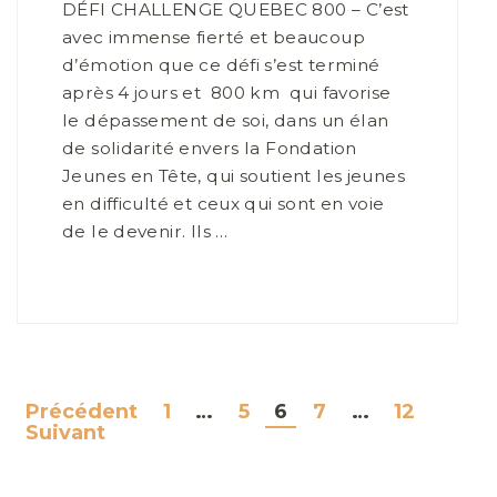
DÉFI CHALLENGE QUEBEC 800 – C’est
avec immense fierté et beaucoup
d’émotion que ce défi s’est terminé
après 4 jours et 800 km qui favorise
le dépassement de soi, dans un élan
de solidarité envers la Fondation
Jeunes en Tête, qui soutient les jeunes
en difficulté et ceux qui sont en voie
de le devenir. Ils …
Précédent
1
…
5
6
7
…
12
NAVIGATION
Suivant
DES
ARTICLES