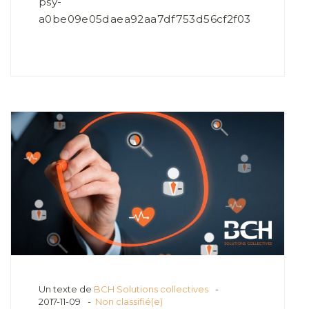
psy-
a0be09e05daea92aa7df753d56cf2f03
Un texte de
BCH Solutions collectives
2017-11-09
Non classifié(e)