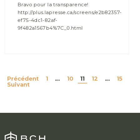
Bravo pour la transparence!
http://plus.lapresse.ca/screens/e2b82357-
ef75-4dc1-82af-
9f482a1567b4%7C_0.html
Précédent
1
…
10
11
12
…
15
NAVIGATION
Suivant
DES
ARTICLES