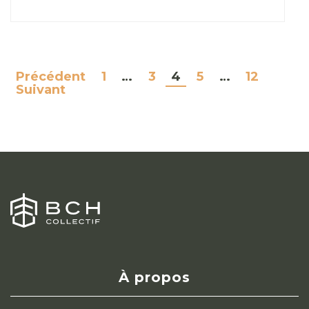
Précédent
1
…
3
4
5
…
12
NAVIGATION
Suivant
DES
ARTICLES
À propos