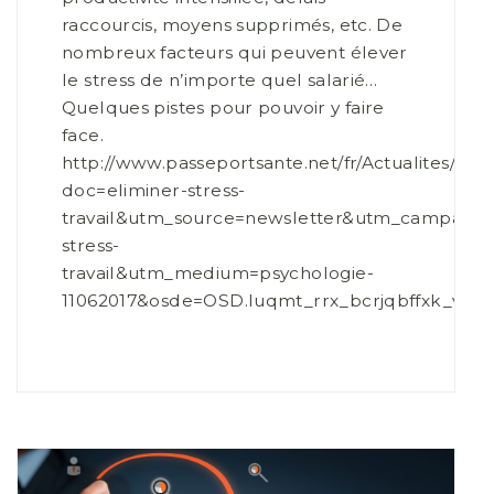
raccourcis, moyens supprimés, etc. De
nombreux facteurs qui peuvent élever
le stress de n’importe quel salarié…
Quelques pistes pour pouvoir y faire
face.
http://www.passeportsante.net/fr/Actualites/Do
doc=eliminer-stress-
travail&utm_source=newsletter&utm_campaign=
stress-
travail&utm_medium=psychologie-
11062017&osde=OSD.luqmt_rrx_bcrjqbffxk_vd_p