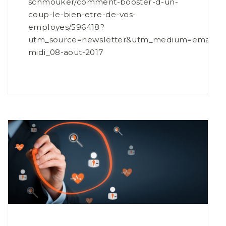
schmouker/comment-booster-d-un-
coup-le-bien-etre-de-vos-
employes/596418?
utm_source=newsletter&utm_medium=email&u
midi_08-aout-2017