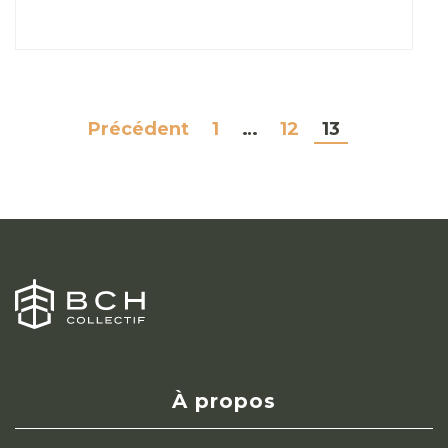
Précédent
1
…
12
13
NAVIGATION
DES
ARTICLES
À propos