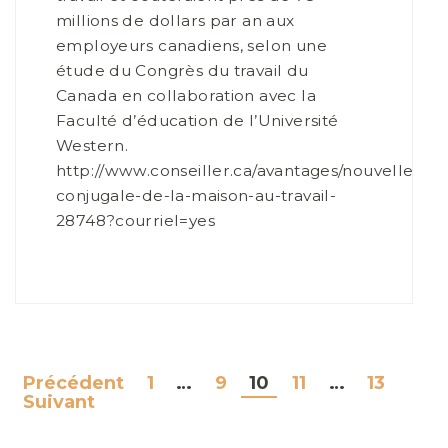
millions de dollars par an aux
employeurs canadiens, selon une
étude du Congrès du travail du
Canada en collaboration avec la
Faculté d’éducation de l’Université
Western.
http://www.conseiller.ca/avantages/nouvelles/vi
conjugale-de-la-maison-au-travail-
28748?courriel=yes
Précédent
1
…
9
10
11
…
13
NAVIGATION
Suivant
DES
ARTICLES