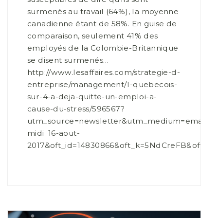
surmenés au travail (64%), la moyenne
canadienne étant de 58%. En guise de
comparaison, seulement 41% des
employés de la Colombie-Britannique
se disent surmenés…
http://www.lesaffaires.com/strategie-d-
entreprise/management/1-quebecois-
sur-4-a-deja-quitte-un-emploi-a-
cause-du-stress/596567?
utm_source=newsletter&utm_medium=email&u
midi_16-aout-
2017&oft_id=14830866&oft_k=5NdCreFB&oft_l