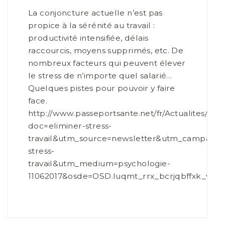
La conjoncture actuelle n’est pas
propice à la sérénité au travail :
productivité intensifiée, délais
raccourcis, moyens supprimés, etc. De
nombreux facteurs qui peuvent élever
le stress de n’importe quel salarié…
Quelques pistes pour pouvoir y faire
face.
http://www.passeportsante.net/fr/Actualites/Do
doc=eliminer-stress-
travail&utm_source=newsletter&utm_campaign=
stress-
travail&utm_medium=psychologie-
11062017&osde=OSD.luqmt_rrx_bcrjqbffxk_vd_p