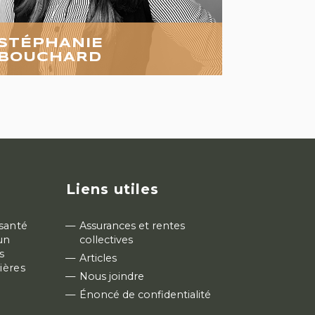
STÉPHANIE
BOUCHARD
B.A.A.
Liens utiles
 santé
Assurances et rentes
un
collectives
s
Articles
ières
Nous joindre
Énoncé de confidentialité