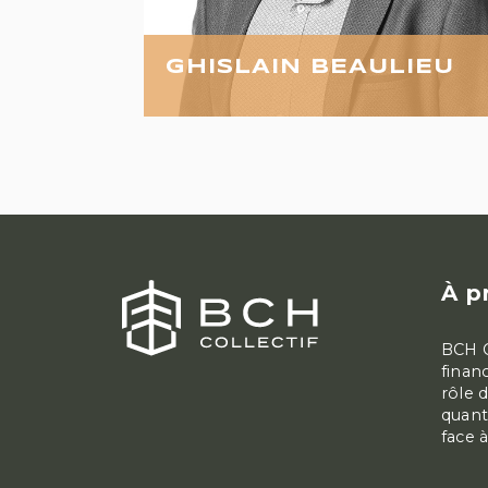
GHISLAIN BEAULIEU
À p
BCH C
finan
rôle 
quant
face 